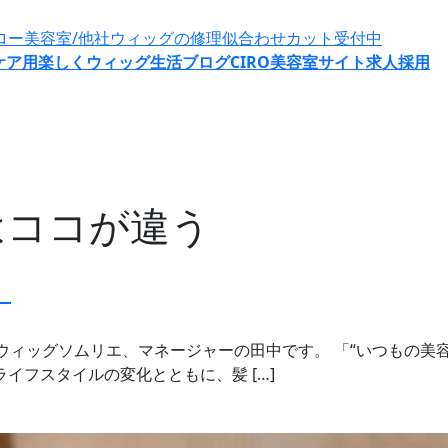
ケア用
楽しくウィッグ生活ブログ
CIRO美容室サイト
求人採用
はココが違う
』
ウィッグソムリエ、マネージャーの田中です。 「“いつもの美
イフスタイルの変化とともに、髪 […]