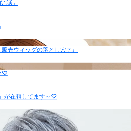
第1話』
』
ト販売ウィッグの落とし穴？』
い♡
者』が在籍してます～♡