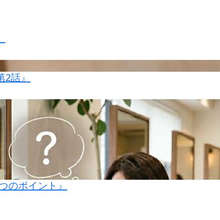
』
第2話』
つのポイント』