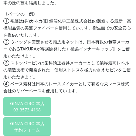
本の匠の技を結集しました。
《パーツの一例》
➀ 毛髪は(株)カネカ(旧 鐘淵化学工業株式会社)の製造する最新・高
機能品質の美髪ファイバーを使用しています。衛生面での安全安心
を提供いたします。
➁ ウィッグを安定させる頭皮用ネットは、日本有数の包帯メーカ
ーであるTAKURAが専属開発した〖極柔インナーキャップ〗をご使
用いただけます。
③ ストッパーピンは歯科矯正器具メーカーとして業界最高レベル
の製造技術で開発された、使用ストレスを極力おさえたビンをご使
用いただきます。
④ ベース素材は日本のレースメイカーとして有名な栄レース株式
会社のリバーベースを使用しています。
GINZA CIRO 本店
03-3573-4198
GINZA CIRO 本店
予約フォーム