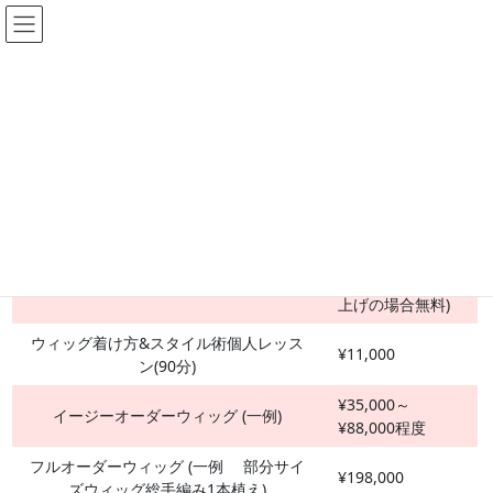
コ
ナ
ン
ビ
テ
ゲ
ン
ー
ホーム
価格表
ツ
シ
へ
ョ
ス
ン
ウィッグメニュー価格表(税込)
キ
に
ッ
移
￥550 (以下の個
プ
動
人レッスン又は
カウンセリング＆試着
11,000円以上の
技術＊製品お買い
上げの場合無料)
ウィッグ着け方&スタイル術個人レッス
¥11,000
ン(90分)
¥35,000～
イージーオーダーウィッグ (一例)
¥88,000程度
フルオーダーウィッグ (一例 部分サイ
¥198,000
ズウィッグ総手編み1本植え)