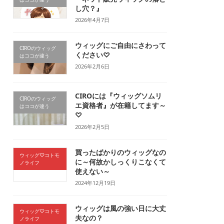
し穴？』
2026年4月7日
ウィッグにご自由にさわって
CIROのウィッグ
ください♡
はココが違う
2026年2月6日
CIROには『ウィッグソムリ
CIROのウィッグ
エ資格者』が在籍してます～
はココが違う
♡
2026年2月5日
買ったばかりのウィッグなの
ウィッグ♡コトモ
に～何故かしっくりこなくて
ノライフ
使えない～
2024年12月19日
ウィッグは風の強い日に大丈
ウィッグ♡コトモ
夫なの？
ノライフ