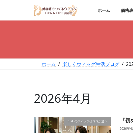
コ
ナ
ン
ビ
ホーム
価格
テ
ゲ
ン
ー
ツ
シ
へ
ョ
ス
ン
キ
に
ッ
移
ホーム
楽しくウィッグ生活ブログ
20
プ
動
2026年4月
『初
CIROのウィッグはココが違う
2026年4