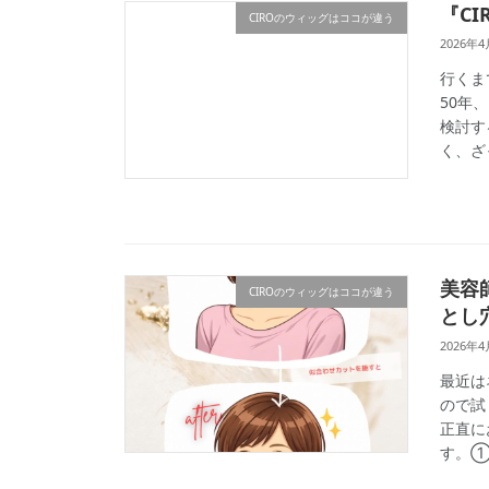
『C
CIROのウィッグはココが違う
2026年4
行くま
50年
検討す
く、ざ
美容
CIROのウィッグはココが違う
とし
2026年
最近は
ので試
正直に
す。① 