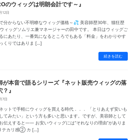
IROのウィッグは明朗会計です～』
月12日
で分からない不明瞭なウィッグ価格～💦 美容師歴30年、猫狂歴
、ウィッグソムリエ兼マネージャーの田中です。 本日はウィッグご
るにあたり、一番気になるところでもある「料金」をわかりやす
っくりではありま […]
続きを読む
師が本音で語るシリーズ『ネット販売ウィッグの落
穴？』
4月7日
ネットで手軽にウィッグを買える時代．．． 「とりあえず安いも
してみたい」という方も多いと思います。ですが、美容師として
お伝えすると―― お安いウィッグには“それなりの理由”がありま
テカリ感② カ […]