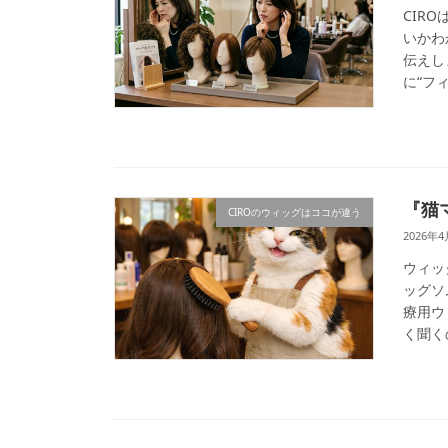
CIR
いかわ
伝えし
に“フィ
『猫
CIROのウィッグはココが違う
2026年4
ウィッ
ッグソ
療用ウ
く聞くの