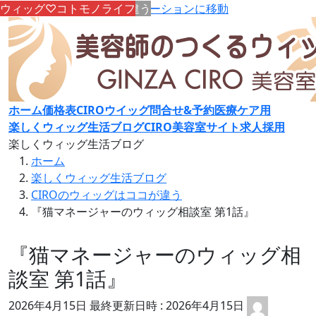
コンテンツへスキップ
CIROのウィッグはココが違う
CIROのウィッグはココが違う
CIROのウィッグはココが違う
CIROのウィッグはココが違う
CIROのウィッグはココが違う
CIROのウィッグはココが違う
CIROのウィッグはココが違う
CIROのウィッグはココが違う
ウィッグ♡コトモノライフ
ウィッグ♡コトモノライフ
ナビゲーションに移動
ホーム
価格表
CIROウイッグ問合せ&予約
医療ケア用
楽しくウィッグ生活ブログ
CIRO美容室サイト
求人採用
楽しくウィッグ生活ブログ
ホーム
楽しくウィッグ生活ブログ
CIROのウィッグはココが違う
『猫マネージャーのウィッグ相談室 第1話』
『猫マネージャーのウィッグ相
談室 第1話』
2026年4月15日
最終更新日時 :
2026年4月15日