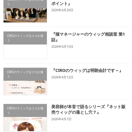
ポイント』
う
2026年4月20日
『猫マネージャーのウィッグ相談室 第1
CIROのウィッグはココが違
話』
う
2026年4月15日
『CIROのウィッグは明朗会計です～』
CIROのウィッグはココが違
う
2026年4月12日
美容師が本音で語るシリーズ『ネット販
CIROのウィッグはココが違
売ウィッグの落とし穴？』
う
2026年4月7日