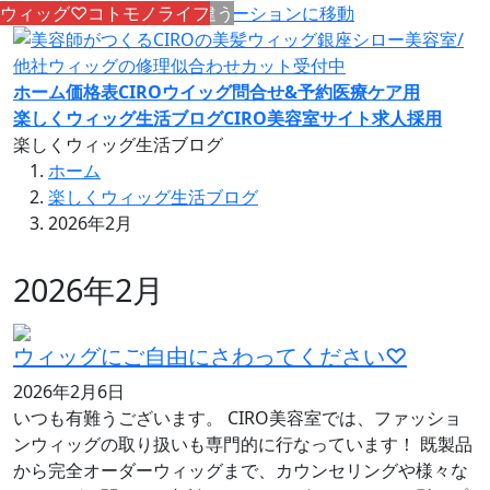
コンテンツへスキップ
CIROのウィッグはココが違う
CIROのウィッグはココが違う
CIROのウィッグはココが違う
CIROのウィッグはココが違う
CIROのウィッグはココが違う
CIROのウィッグはココが違う
CIROのウィッグはココが違う
CIROのウィッグはココが違う
CIROのウィッグはココが違う
CIROのウィッグはココが違う
ウィッグ♡コトモノライフ
ウィッグ♡コトモノライフ
ナビゲーションに移動
ホーム
価格表
CIROウイッグ問合せ&予約
医療ケア用
楽しくウィッグ生活ブログ
CIRO美容室サイト
求人採用
楽しくウィッグ生活ブログ
ホーム
楽しくウィッグ生活ブログ
2026年2月
2026年2月
ウィッグにご自由にさわってください♡
2026年2月6日
いつも有難うございます。 CIRO美容室では、ファッショ
ンウィッグの取り扱いも専門的に行なっています！ 既製品
から完全オーダーウィッグまで、カウンセリングや様々な